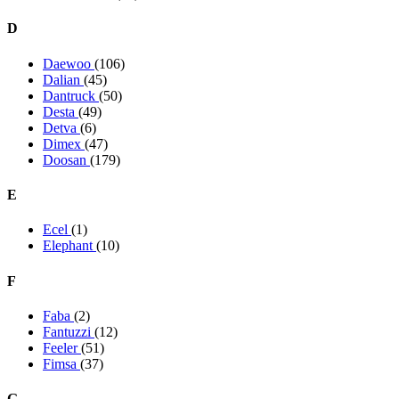
D
Daewoo
(106)
Dalian
(45)
Dantruck
(50)
Desta
(49)
Detva
(6)
Dimex
(47)
Doosan
(179)
E
Ecel
(1)
Elephant
(10)
F
Faba
(2)
Fantuzzi
(12)
Feeler
(51)
Fimsa
(37)
G