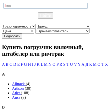
Подобрать
Купить погрузчик вилочный,
штабелер или ричтрак
A
B
C
D
E
F
G
H
I
J
K
L
M
N
O
P
R
S
T
U
V
Y
А
Д
К
М
О
Т
Х
A
Alltrack
(4)
Artison
(30)
Atlet
(108)
Ausa
(8)
B