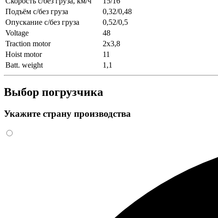
Скорость с/без груза, км/ч
15/16
Подъём с/без груза
0,32/0,48
Опускание с/без груза
0,52/0,5
Voltage
48
Traction motor
2x3,8
Hoist motor
11
Batt. weight
1,1
Выбор погрузчика
Укажите страну производства