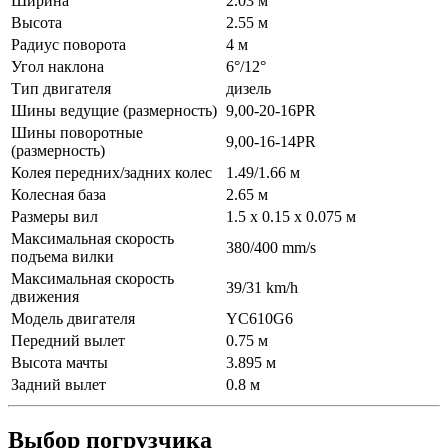
Ширина
2.03 м
Высота
2.55 м
Радиус поворота
4 м
Угол наклона
6°/12°
Тип двигателя
дизель
Шины ведущие (размерность)
9,00-20-16PR
Шины поворотные
9,00-16-14PR
(размерность)
Колея передних/задних колес
1.49/1.66 м
Колесная база
2.65 м
Размеры вил
1.5 x 0.15 x 0.075 м
Максимальная скорость
380/400 mm/s
подъема вилки
Максимальная скорость
39/31 km/h
движения
Модель двигателя
YC610G6
Передний вылет
0.75 м
Высота мачты
3.895 м
Задний вылет
0.8 м
Выбор погрузчика