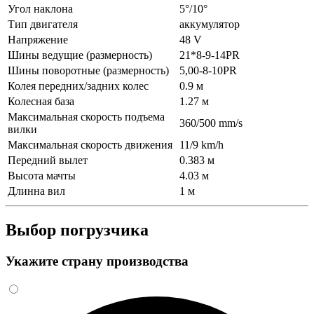
Угол наклона
5°/10°
Тип двигателя
аккумулятор
Напряжение
48 V
Шины ведущие (размерность)
21*8-9-14PR
Шины поворотные (размерность)
5,00-8-10PR
Колея передних/задних колес
0.9 м
Колесная база
1.27 м
Максимальная скорость подъема
360/500 mm/s
вилки
Максимальная скорость движения
11/9 km/h
Передний вылет
0.383 м
Высота мачты
4.03 м
Длинна вил
1 м
Выбор погрузчика
Укажите страну производства