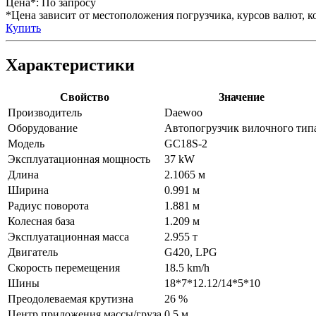
Цена*:
По запросу
*Цена зависит от местоположения погрузчика, курсов валют, ко
Купить
Характеристики
Свойство
Значение
Производитель
Daewoo
Оборудование
Автопогрузчик вилочного тип
Модель
GC18S-2
Эксплуатационная мощность
37 kW
Длина
2.1065 м
Ширина
0.991 м
Радиус поворота
1.881 м
Колесная база
1.209 м
Эксплуатационная масса
2.955 т
Двигатель
G420, LPG
Скорость перемещения
18.5 km/h
Шины
18*7*12.12/14*5*10
Преодолеваемая крутизна
26 %
Центр приложения массы/груза
0.5 м