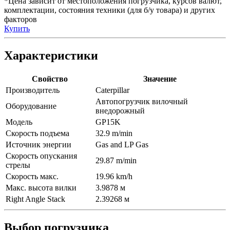
*Цена зависит от местоположения погрузчика, курсов валют,
комплектации, состояния техники (для б/у товара) и других
факторов
Купить
Характеристики
Свойство
Значение
Производитель
Caterpillar
Автопогрузчик вилочный
Оборудование
внедорожный
Модель
GP15K
Скорость подъема
32.9 m/min
Источник энергии
Gas and LP Gas
Скорость опускания
29.87 m/min
стрелы
Скорость макс.
19.96 km/h
Макс. высота вилки
3.9878 м
Right Angle Stack
2.39268 м
Выбор погрузчика