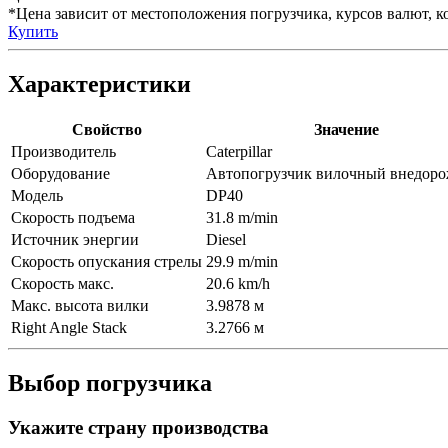
*Цена зависит от местоположения погрузчика, курсов валют, ко
Купить
Характеристики
Свойство
Значение
Производитель
Caterpillar
Оборудование
Автопогрузчик вилочный внедор
Модель
DP40
Скорость подъема
31.8 m/min
Источник энергии
Diesel
Скорость опускания стрелы
29.9 m/min
Скорость макс.
20.6 km/h
Макс. высота вилки
3.9878 м
Right Angle Stack
3.2766 м
Выбор погрузчика
Укажите страну производства