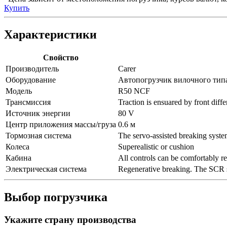
Купить
Характеристики
Свойство
Производитель
Carer
Оборудование
Автопогрузчик вилочного тип
Модель
R50 NCF
Трансмиссия
Traction is ensuared by front diff
Источник энергии
80 V
Центр приложения массы/груза
0.6 м
Тормозная система
The servo-assisted breaking system
Колеса
Superealistic or cushion
Кабина
All controls can be comfortably re
Электрическая система
Regenerative breaking. The SCR sys
Выбор погрузчика
Укажите страну производства