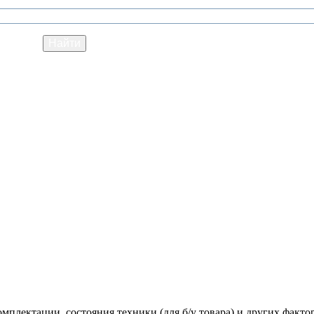
мплектации, состояния техники (для б/у товара) и других факто