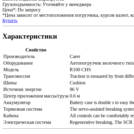
Грузоподъемность:
Уточняйте у менеджера
Цена*:
По запросу
*Цена зависит от местоположения погрузчика, курсов валют, ко
Купить
Характеристики
Свойство
Производитель
Carer
Оборудование
Автопогрузчик вилочного тип
Модель
R100 CHS
Трансмиссия
Traction is ensuared by front diff
Шины
Cushion
Источник энергии
96 V
Центр приложения массы/груза
0.6 м
Аккумулятор
Battery case is double s to easy th
Тормозная система
The servo-assisted breaking system
Кабина
All controls can be comfortably re
Электрическая система
Regenerative breaking. The SCR sys