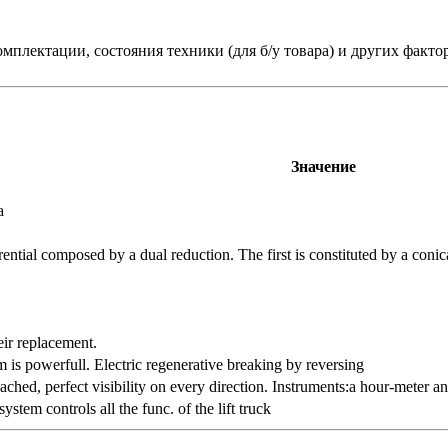
мплектации, состояния техники (для б/у товара) и других факто
Значение
а
erential composed by a dual reduction. The first is constituted by a coni
eir replacement.
 is powerfull. Electric regenerative breaking by reversing
ached, perfect visibility on every direction. Instruments:a hour-meter an
tem controls all the func. of the lift truck