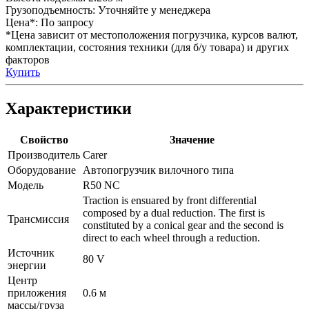
Грузоподъемность:
Уточняйте у менеджера
Цена*:
По запросу
*Цена зависит от местоположения погрузчика, курсов валют,
комплектации, состояния техники (для б/у товара) и других
факторов
Купить
Характеристики
Свойство
Значение
Производитель
Carer
Оборудование
Автопогрузчик вилочного типа
Модель
R50 NC
Traction is ensuared by front differential
composed by a dual reduction. The first is
Трансмиссия
constituted by a conical gear and the second is
direct to each wheel through a reduction.
Источник
80 V
энергии
Центр
приложения
0.6 м
массы/груза