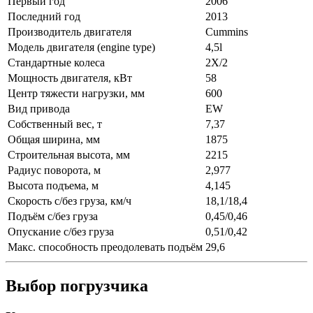
Первый год
2006
Последний год
2013
Производитель двигателя
Cummins
Модель двигателя (engine type)
4,5l
Стандартные колеса
2X/2
Мощность двигателя, кВт
58
Центр тяжести нагрузки, мм
600
Вид привода
EW
Собственный вес, т
7,37
Общая ширина, мм
1875
Строительная высота, мм
2215
Радиус поворота, м
2,977
Высота подъема, м
4,145
Скорость с/без груза, км/ч
18,1/18,4
Подъём с/без груза
0,45/0,46
Опускание с/без груза
0,51/0,42
Макс. способность преодолевать подъём
29,6
Выбор погрузчика