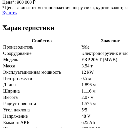
Цена*:
900 000 ₽
*Цена зависит от местоположения погрузчика, курсов валют, ко
Купить
Характеристики
Свойство
Значение
Производитель
Yale
Оборудование
Электропогрузчик вил
Модель
ERP 20VT (MWB)
Масса
3.54 т
Эксплуатационная мощность
12 kW
Центр тяжести
0.5 м
Длина
1.896 м
Ширина
1.116 м
Высота
2.07 м
Радиус поворота
1.575 м
Угол наклона
5/5
Напряжение
48 V
Емкость АКБ
625 Ah