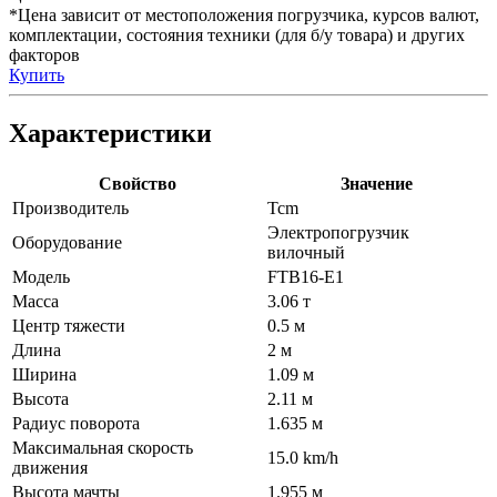
*Цена зависит от местоположения погрузчика, курсов валют,
комплектации, состояния техники (для б/у товара) и других
факторов
Купить
Характеристики
Свойство
Значение
Производитель
Tcm
Электропогрузчик
Оборудование
вилочный
Модель
FTB16-E1
Масса
3.06 т
Центр тяжести
0.5 м
Длина
2 м
Ширина
1.09 м
Высота
2.11 м
Радиус поворота
1.635 м
Максимальная скорость
15.0 km/h
движения
Высота мачты
1.955 м