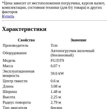
*Цена зависит от местоположения погрузчика, курсов валют,
комплектации, состояния техники (для б/у товара) и других
факторов
Купить
Характеристики
Свойство
Значение
Производитель
Tcm
Автопогрузчик вилочный
Оборудование
(бензиновый)
Модель
FG35T9
Масса
6.07 т
Эксплуатационная
59.6 kW
мощность
Центр тяжести
0.6 м
Длина
3.08 м
Ширина
1.48 м
Высота
2.25 м
Радиус поворота
2.79 м
Тип двигателя
бензин