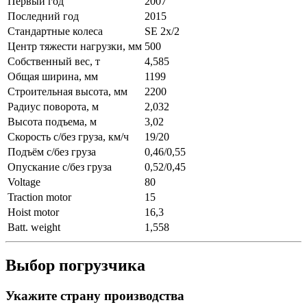
Первый год
2007
Последний год
2015
Стандартные колеса
SE 2x/2
Центр тяжести нагрузки, мм
500
Собственный вес, т
4,585
Общая ширина, мм
1199
Строительная высота, мм
2200
Радиус поворота, м
2,032
Высота подъема, м
3,02
Скорость с/без груза, км/ч
19/20
Подъём с/без груза
0,46/0,55
Опускание с/без груза
0,52/0,45
Voltage
80
Traction motor
15
Hoist motor
16,3
Batt. weight
1,558
Выбор погрузчика
Укажите страну производства