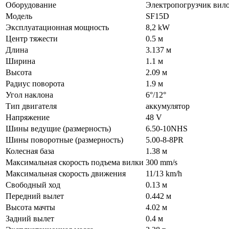
Оборудование
Электропогрузчик вил
Модель
SF15D
Эксплуатационная мощность
8,2 kW
Центр тяжести
0.5 м
Длина
3.137 м
Ширина
1.1 м
Высота
2.09 м
Радиус поворота
1.9 м
Угол наклона
6°/12°
Тип двигателя
аккумулятор
Напряжение
48 V
Шины ведущие (размерность)
6.50-10NHS
Шины поворотные (размерность)
5.00-8-8PR
Колесная база
1.38 м
Максимальная скорость подъема вилки
300 mm/s
Максимальная скорость движения
11/13 km/h
Свободный ход
0.13 м
Передний вылет
0.442 м
Высота мачты
4.02 м
Задний вылет
0.4 м