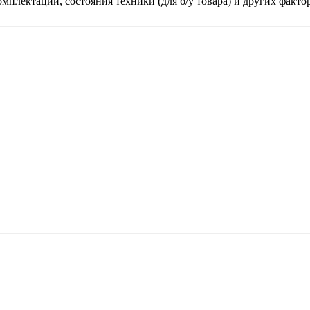
мплектации, состояния техники (для б/у товара) и других факто