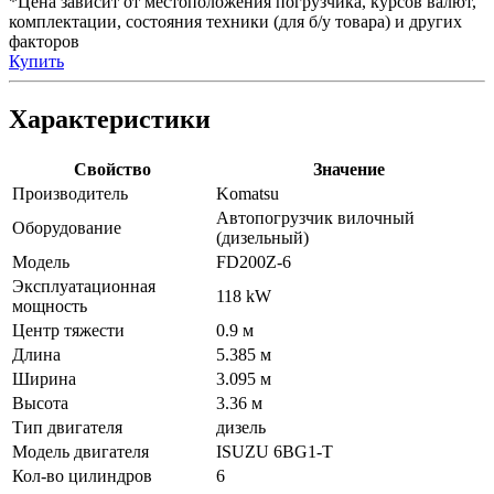
*Цена зависит от местоположения погрузчика, курсов валют,
комплектации, состояния техники (для б/у товара) и других
факторов
Купить
Характеристики
Свойство
Значение
Производитель
Komatsu
Автопогрузчик вилочный
Оборудование
(дизельный)
Модель
FD200Z-6
Эксплуатационная
118 kW
мощность
Центр тяжести
0.9 м
Длина
5.385 м
Ширина
3.095 м
Высота
3.36 м
Тип двигателя
дизель
Модель двигателя
ISUZU 6BG1-T
Кол-во цилиндров
6