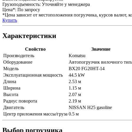
Грузоподъемность:
Уточняйте у менеджера
Цена*:
По запросу
*Цена зависит от местоположения погрузчика, курсов валют, ко
Купить
Характеристики
Свойство
Значение
Производитель
Komatsu
Оборудование
Автопогрузчик вилочного тип
Модель
BX20 FG20HT-14
Эксплуатационная мощность
44.5 kW
Длина
2.53 м
Ширина
1.15 м
Высота
2.07 м
Радиус поворота
2.19 м
Двигатель
NISSAN H25 gasoline
Центр приложения массы/груза
0.5 м
Выбор погрузчика