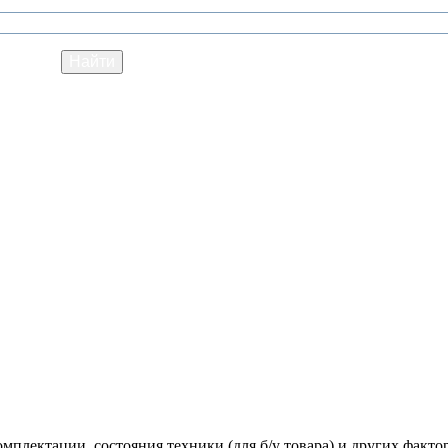
мплектации, состояния техники (для б/у товара) и других факто