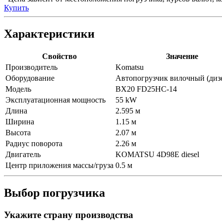
Купить
Характеристики
Свойство
Значение
Производитель
Komatsu
Оборудование
Автопогрузчик вилочный (диз
Модель
BX20 FD25HC-14
Эксплуатационная мощность
55 kW
Длина
2.595 м
Ширина
1.15 м
Высота
2.07 м
Радиус поворота
2.26 м
Двигатель
KOMATSU 4D98E diesel
Центр приложения массы/груза
0.5 м
Выбор погрузчика
Укажите страну производства