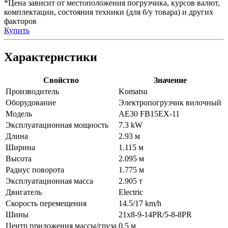
*Цена зависит от местоположения погрузчика, курсов валют,
комплектации, состояния техники (для б/у товара) и других
факторов
Купить
Характеристики
Свойство
Значение
Производитель
Komatsu
Оборудование
Электропогрузчик вилочный
Модель
AE30 FB15EX-11
Эксплуатационная мощность
7.3 kW
Длина
2.93 м
Ширина
1.115 м
Высота
2.095 м
Радиус поворота
1.775 м
Эксплуатационная масса
2.905 т
Двигатель
Electric
Скорость перемещения
14.5/17 km/h
Шины
21x8-9-14PR/5-8-8PR
Центр приложения массы/груза
0.5 м