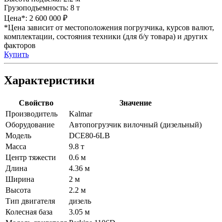
Грузоподъемность:
8 т
Цена*:
2 600 000 ₽
*Цена зависит от местоположения погрузчика, курсов валют,
комплектации, состояния техники (для б/у товара) и других
факторов
Купить
Характеристики
Свойство
Значение
Производитель
Kalmar
Оборудование
Автопогрузчик вилочный (дизельный)
Модель
DCE80-6LB
Масса
9.8 т
Центр тяжести
0.6 м
Длина
4.36 м
Ширина
2 м
Высота
2.2 м
Тип двигателя
дизель
Колесная база
3.05 м