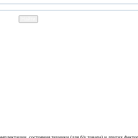
мплектации, состояния техники (для б/у товара) и других факто