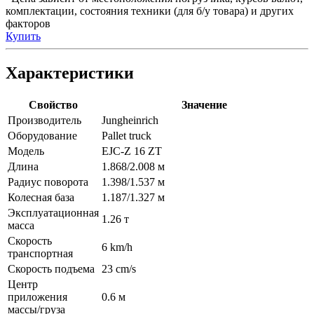
комплектации, состояния техники (для б/у товара) и других
факторов
Купить
Характеристики
Свойство
Значение
Производитель
Jungheinrich
Оборудование
Pallet truck
Модель
EJC-Z 16 ZT
Длина
1.868/2.008 м
Радиус поворота
1.398/1.537 м
Колесная база
1.187/1.327 м
Эксплуатационная
1.26 т
масса
Скорость
6 km/h
транспортная
Скорость подъема
23 cm/s
Центр
приложения
0.6 м
массы/груза