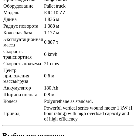
Оборудование
Pallet truck
Модель
EJC 10 ZZ
Длина
1.836 м
Радиус поворота
1.388 м
Колесная база
1.177 м
Эксплуатационная
0.887 т
масса
Скорость
6 km/h
транспортная
Скорость подъема
21 cm/s
Центр
приложения
0.6 м
массы/груза
Аккумулятор
180 Ah
Ширина полная
0.8 м
Колеса
Polyurethane as standard.
Powerful vertical series wound motor 1 kW (1
Привод
hour rating) with high overload capacity and
of high efficiency.
Выбор погрузчика