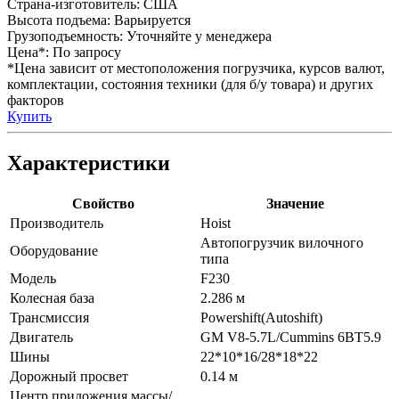
Страна-изготовитель:
США
Высота подъема:
Варьируется
Грузоподъемность:
Уточняйте у менеджера
Цена*:
По запросу
*Цена зависит от местоположения погрузчика, курсов валют,
комплектации, состояния техники (для б/у товара) и других
факторов
Купить
Характеристики
Свойство
Значение
Производитель
Hoist
Автопогрузчик вилочного
Оборудование
типа
Модель
F230
Колесная база
2.286 м
Трансмиссия
Powershift(Autoshift)
Двигатель
GM V8-5.7L/Cummins 6BT5.9
Шины
22*10*16/28*18*22
Дорожный просвет
0.14 м
Центр приложения массы/