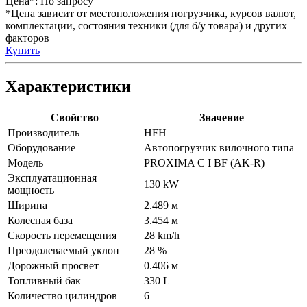
Цена*:
По запросу
*Цена зависит от местоположения погрузчика, курсов валют,
комплектации, состояния техники (для б/у товара) и других
факторов
Купить
Характеристики
Свойство
Значение
Производитель
HFH
Оборудование
Автопогрузчик вилочного типа
Модель
PROXIMA C I BF (AK-R)
Эксплуатационная
130 kW
мощность
Ширина
2.489 м
Колесная база
3.454 м
Скорость перемещения
28 km/h
Преодолеваемый уклон
28 %
Дорожный просвет
0.406 м
Топливный бак
330 L
Количество цилиндров
6