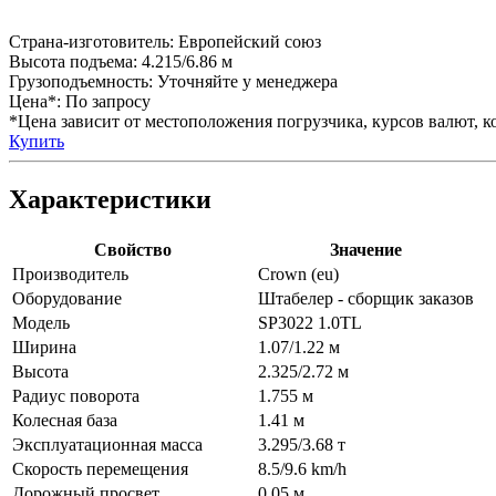
Страна-изготовитель:
Европейский союз
Высота подъема:
4.215/6.86 м
Грузоподъемность:
Уточняйте у менеджера
Цена*:
По запросу
*Цена зависит от местоположения погрузчика, курсов валют, ко
Купить
Характеристики
Свойство
Значение
Производитель
Crown (eu)
Оборудование
Штабелер - сборщик заказов
Модель
SP3022 1.0TL
Ширина
1.07/1.22 м
Высота
2.325/2.72 м
Радиус поворота
1.755 м
Колесная база
1.41 м
Эксплуатационная масса
3.295/3.68 т
Скорость перемещения
8.5/9.6 km/h
Дорожный просвет
0.05 м