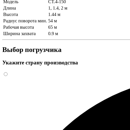
Модель
CT.4-150
Длина
1, 1.4, 2 м
Высота
1.44 м
Радиус поворота мин.
54 м
Рабочая высота
65 м
Ширина захвата
0.9 м
Выбор погрузчика
Укажите страну производства