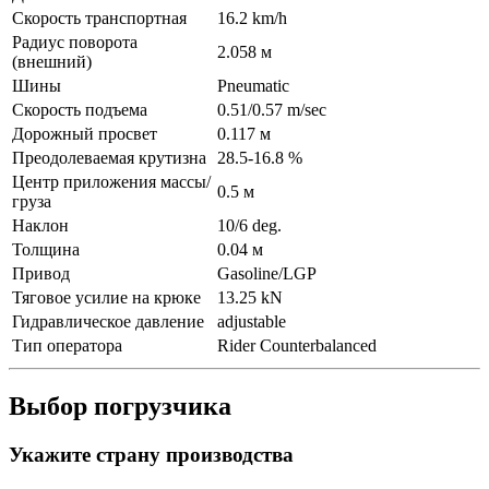
Скорость транспортная
16.2 km/h
Радиус поворота
2.058 м
(внешний)
Шины
Pneumatic
Скорость подъема
0.51/0.57 m/sec
Дорожный просвет
0.117 м
Преодолеваемая крутизна
28.5-16.8 %
Центр приложения массы/
0.5 м
груза
Наклон
10/6 deg.
Толщина
0.04 м
Привод
Gasoline/LGP
Тяговое усилие на крюке
13.25 kN
Гидравлическое давление
adjustable
Тип оператора
Rider Counterbalanced
Выбор погрузчика
Укажите страну производства