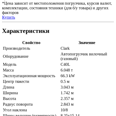
*Цена зависит от местоположения погрузчика, курсов валют,
комплектации, состояния техники (для б/у товара) и других
факторов
Купить
Характеристики
Свойство
Значение
Производитель
Clark
Автопогрузчик вилочный
Оборудование
(газовый)
Модель
C40L
Масса
6.048 т
Эксплуатационная мощность
66.3 kW
Центр тяжести
0.5 м
Длина
3.043 м
Ширина
1.742 м
Высота
2.357 м
Радиус поворота
2.843 м
Угол наклона
10/8
Шины ведущие (размерность)
8,25х15-14