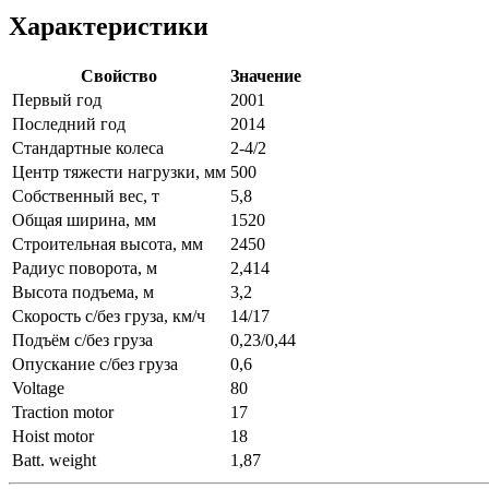
Характеристики
Свойство
Значение
Первый год
2001
Последний год
2014
Стандартные колеса
2-4/2
Центр тяжести нагрузки, мм
500
Собственный вес, т
5,8
Общая ширина, мм
1520
Строительная высота, мм
2450
Радиус поворота, м
2,414
Высота подъема, м
3,2
Скорость с/без груза, км/ч
14/17
Подъём с/без груза
0,23/0,44
Опускание с/без груза
0,6
Voltage
80
Traction motor
17
Hoist motor
18
Batt. weight
1,87