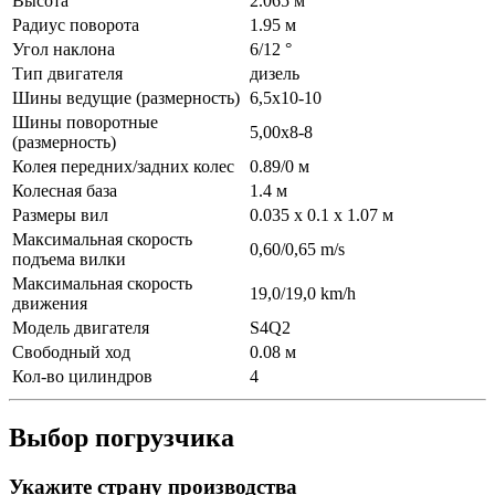
Высота
2.065 м
Радиус поворота
1.95 м
Угол наклона
6/12 °
Тип двигателя
дизель
Шины ведущие (размерность)
6,5х10-10
Шины поворотные
5,00х8-8
(размерность)
Колея передних/задних колес
0.89/0 м
Колесная база
1.4 м
Размеры вил
0.035 x 0.1 x 1.07 м
Максимальная скорость
0,60/0,65 m/s
подъема вилки
Максимальная скорость
19,0/19,0 km/h
движения
Модель двигателя
S4Q2
Свободный ход
0.08 м
Кол-во цилиндров
4
Выбор погрузчика
Укажите страну производства