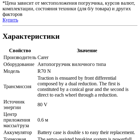
*Цена зависит от местоположения погрузчика, курсов валют,
комплектации, состояния техники (для б/у товара) и других
факторов
Купить
Характеристики
Свойство
Значение
Производитель
Carer
Оборудование
Автопогрузчик вилочного типа
Модель
R70 N
Traction is ensuared by front differential
composed by a dual reduction. The first is
Трансмиссия
constituted by a conical gear and the second is
direct to each wheel through a reduction.
Источник
80 V
энергии
Центр
приложения
0.6 м
массы/груза
Аккумулятор
Battery case is double s to easy their replacement.
Тормозная
The servo-assisted breaking system is powerfull.