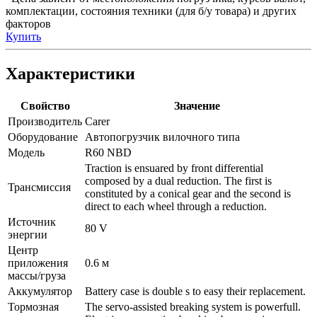
комплектации, состояния техники (для б/у товара) и других
факторов
Купить
Характеристики
Свойство
Значение
Производитель
Carer
Оборудование
Автопогрузчик вилочного типа
Модель
R60 NBD
Traction is ensuared by front differential
composed by a dual reduction. The first is
Трансмиссия
constituted by a conical gear and the second is
direct to each wheel through a reduction.
Источник
80 V
энергии
Центр
приложения
0.6 м
массы/груза
Аккумулятор
Battery case is double s to easy their replacement.
Тормозная
The servo-assisted breaking system is powerfull.