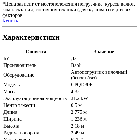
*Цена зависит от местоположения погрузчика, курсов валют,
комплектации, состояния техники (для б/у товара) и других
факторов
Купить
Характеристики
Свойство
Значение
БУ
Да
Производитель
Baoli
Автопогрузчик вилочный
Оборудование
(бензин/газ)
Модель
CPQD30F
Масса
4.32 т
Эксплуатационная мощность
31.2 kW
Центр тяжести
0.5 м
Длина
2.775 м
Ширина
1.236 м
Высота
2.18 м
Радиус поворота
2.49 м
Угол наклона
6°/11°