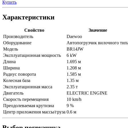
Купить
Характеристики
Свойство
Значение
Производитель
Daewoo
Оборудование
Автопогрузчик вилочного тип
Модель
BR14JW
Эксплуатационная мощность
6 kW
Длина
1.695 м
Ширина
1.208 м
Радиус поворота
1.585 м
Колесная база
1.35 м
Эксплуатационная масса
2.35 т
Двигатель
ELECTRIC ENGINE
Скорость перемещения
10 km/h
Преодолеваемая крутизна
9 %
Центр приложения массы/груза
0.6 м
Выбор погрузчика